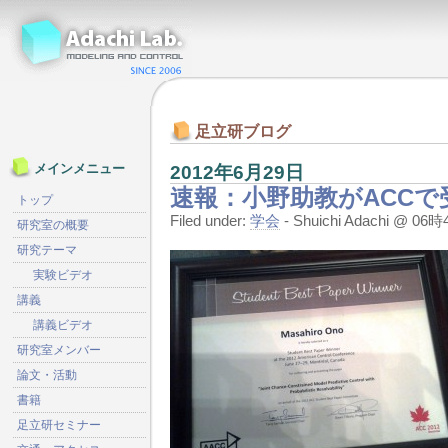
足立研ブログ
2012年6月29日
メインメニュー
速報：小野助教がACCで
トップ
Filed under:
学会
- Shuichi Adachi @ 0
研究室の概要
研究テーマ
実験ビデオ
講義
講義ビデオ
研究室メンバー
論文・活動
書籍
足立研セミナー