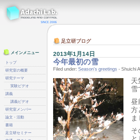
足立研ブログ
2013年1月14日
メインメニュー
今年最初の雪
トップ
Filed under:
Season's greetings
- Shuichi
研究室の概要
研究テーマ
天
実験ビデオ
雪
講義
昼
講義ビデオ
方
研究室メンバー
ま
論文・活動
書籍
そ
足立研セミナー
と