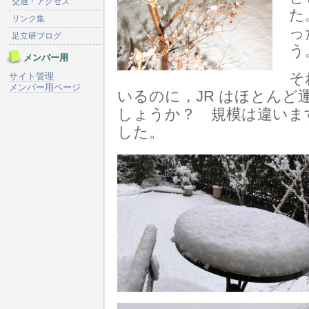
交通・アクセス
た
リンク集
っ
足立研ブログ
う
メンバー用
そ
サイト管理
メンバー用ページ
いるのに，JR はほとん
しょうか？ 規模は違いま
した。