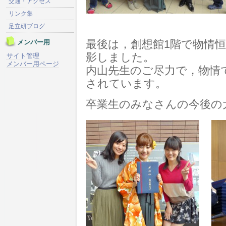
交通・アクセス
リンク集
足立研ブログ
メンバー用
最後は，創想館1階で物情
影しました。
サイト管理
メンバー用ページ
内山先生のご尽力で，物情
されています。
卒業生のみなさんの今後の