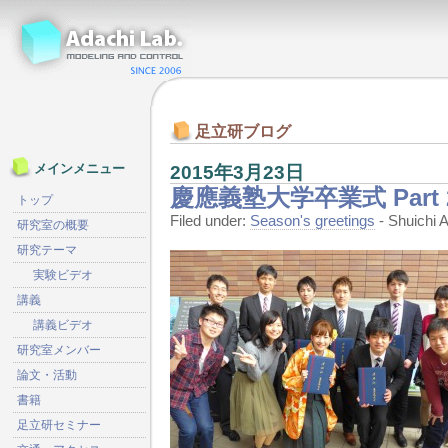
足立研ブログ
2015年3月23日
メインメニュー
慶應義塾大学卒業式 Part
トップ
Filed under:
Season's greetings
- Shuichi
研究室の概要
研究テーマ
実験ビデオ
講義
講義ビデオ
研究室メンバー
論文・活動
書籍
足立研セミナー