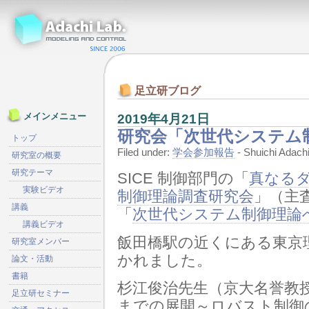
足立研ブログ
2019年4月21日
メインメニュー
研究会「次世代システム
トップ
Filed under:
学会参加報告
- Shuichi Ada
研究室の概要
研究テーマ
SICE 制御部門の「
真なる
実験ビデオ
制御理論調査研究会
」（主
講義
「
次世代システム制御理論
講義ビデオ
飯田橋駅の近くにある東京
研究室メンバー
かれました。
論文・活動
書籍
杉江俊治先生（京大名誉教
足立研セミナー
までの展開～ロバスト制御