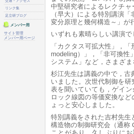
交通・アクセス
中堅研究者によるレクチャ
リンク集
（早大）による特別講演「
足立研ブログ
変分原理と幾何構造～」が
メンバー用
いずれも素晴らしい講演で
サイト管理
メンバー用ページ
「カクタス可拡大性」，「形式
modeling）」，「非可
システム」など，さまざま
杉江先生は講義の中で，古
いました。次世代制御を研
表を聞いていても，ゲイン
ロック線図の等価変換など
ょっと安心しました。
特別講義をされた吉村先生
構造物の制御研究会（通称 
ことがあり，久しぶりにお