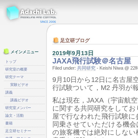
足立研ブログ
2019年9月13日
メインメニュー
JAXA飛行試験＠名古屋
トップ
Filed under:
共同研究
- Keishi Niwa @ 
研究室の概要
研究テーマ
9月10日から12日に名古
実験ビデオ
行試験ついて，M2 丹羽が
講義
私は現在，JAXA（宇宙航
講義ビデオ
に関する共同研究をしてお
研究室メンバー
屋で行なわれた飛行試験に
論文・活動
同乗させていただける機会
書籍
の旅客機では絶対にしない
足立研セミナー