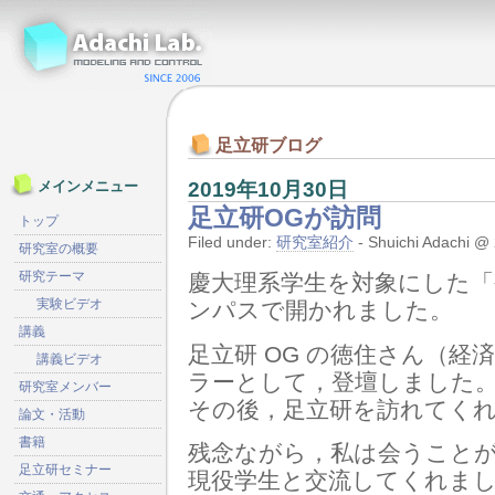
足立研ブログ
2019年10月30日
メインメニュー
足立研OGが訪問
トップ
Filed under:
研究室紹介
- Shuichi Adachi
研究室の概要
研究テーマ
慶大理系学生を対象にした「
実験ビデオ
ンパスで開かれました。
講義
足立研 OG の徳住さん（経済
講義ビデオ
ラーとして，登壇しました
研究室メンバー
その後，足立研を訪れてく
論文・活動
書籍
残念ながら，私は会うこと
足立研セミナー
現役学生と交流してくれま