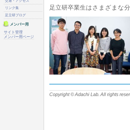
交通・アクセス
足立研卒業生はさまざまな
リンク集
足立研ブログ
メンバー用
サイト管理
メンバー用ページ
Copyright © Adachi Lab. All rights rese