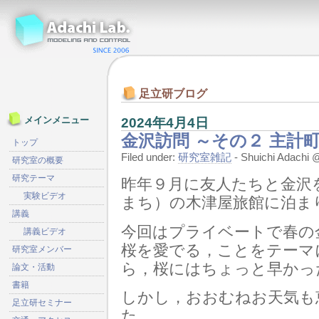
足立研ブログ
2024年4月4日
メインメニュー
金沢訪問 ～その２ 主計
トップ
Filed under:
研究室雑記
- Shuichi Adach
研究室の概要
研究テーマ
昨年９月に友人たちと金沢
実験ビデオ
まち）の木津屋旅館に泊ま
講義
今回はプライベートで春の
講義ビデオ
桜を愛でる，ことをテーマ
研究室メンバー
ら，桜にはちょっと早かっ
論文・活動
書籍
しかし，おおむねお天気も
足立研セミナー
た。