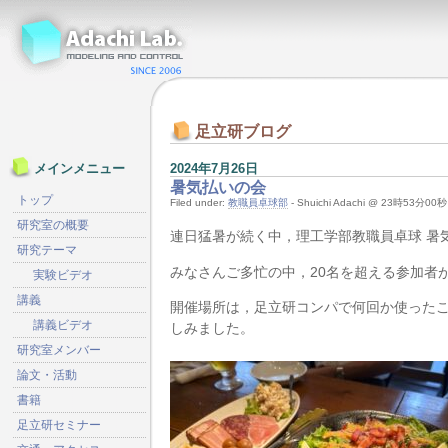
足立研ブログ
2024年7月26日
メインメニュー
暑気払いの会
トップ
Filed under:
教職員卓球部
- Shuichi Adachi @ 23時53分00秒
研究室の概要
連日猛暑が続く中，理工学部教職員卓球 暑
研究テーマ
みなさんご多忙の中，20名を超える参加者
実験ビデオ
講義
開催場所は，足立研コンパで何回か使った
講義ビデオ
しみました。
研究室メンバー
論文・活動
書籍
足立研セミナー