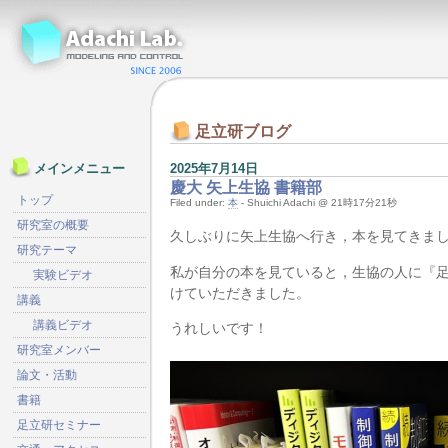
足立研ブログ
2025年7月14日
メインメニュー
慶大 矢上生協 書籍部
トップ
Filed under:
本
- Shuichi Adachi @ 21時17分21秒
研究室の概要
久しぶりに矢上生協へ行き，本を見てきま
研究テーマ
私が自分の本を見ていると，生協の人に『
実験ビデオ
けていただきました。
講義
講義ビデオ
うれしいです！
研究室メンバー
論文・活動
書籍
足立研セミナー