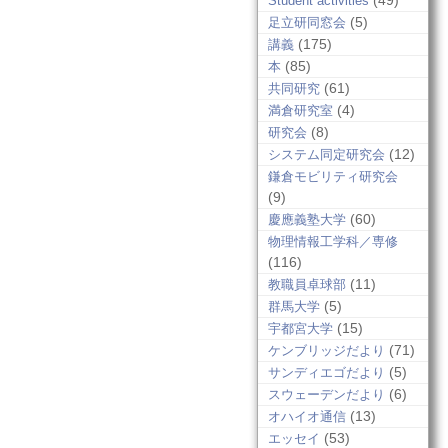
(49)
Student activities
(5)
足立研同窓会
(175)
講義
(85)
本
(61)
共同研究
(4)
満倉研究室
(8)
研究会
(12)
システム同定研究会
鎌倉モビリティ研究会
(9)
(60)
慶應義塾大学
物理情報工学科／専修
(116)
(11)
教職員卓球部
(5)
群馬大学
(15)
宇都宮大学
(71)
ケンブリッジだより
(5)
サンディエゴだより
(6)
スウェーデンだより
(13)
オハイオ通信
(53)
エッセイ