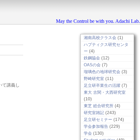
May the Control be with you. Adachi Lab.
(1)
湘南高校クラス会
ハプティクス研究センタ
(4)
ー
(12)
鉄鋼協会
(7)
OASの会
(3)
瑠璃色の地球研究会
(11)
野崎研究室
ついて講義し
(7)
足立研卒業生の活躍
東大 古関・大西研究室
(10)
(4)
東芝 総合研究所
(243)
研究室雑記
(174)
足立研セミナー
(229)
学会参加報告
(130)
学会