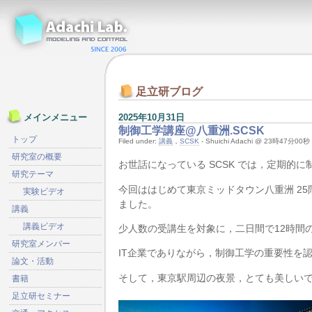
足立研ブログ
2025年10月31日
メインメニュー
制御工学講座@八重洲.SCSK
トップ
Filed under:
講義
，
SCSK
- Shuichi Adachi @ 23時47分00秒
研究室の概要
お世話になっている SCSK では，定期的
研究テーマ
今回ははじめて東京ミッドタウン八重洲 25階に
実験ビデオ
ました。
講義
講義ビデオ
少人数の受講生を対象に，二日間で12時間
研究室メンバー
IT企業でありながら，制御工学の重要性を認
論文・活動
そして，東京駅周辺の夜景，とても美しい
書籍
足立研セミナー