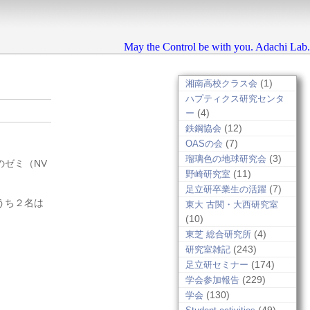
May the Control be with you. Adachi Lab.
(1)
湘南高校クラス会
ハプティクス研究センタ
(4)
ー
(12)
鉄鋼協会
(7)
OASの会
(3)
瑠璃色の地球研究会
のゼミ（NV
(11)
野崎研究室
(7)
足立研卒業生の活躍
うち２名は
東大 古関・大西研究室
(10)
(4)
東芝 総合研究所
(243)
研究室雑記
(174)
足立研セミナー
(229)
学会参加報告
(130)
学会