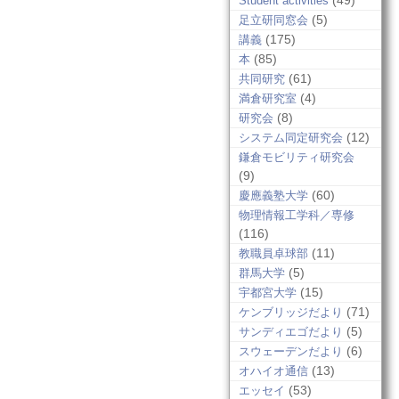
(49)
Student activities
(5)
足立研同窓会
(175)
講義
(85)
本
(61)
共同研究
(4)
満倉研究室
(8)
研究会
(12)
システム同定研究会
鎌倉モビリティ研究会
(9)
(60)
慶應義塾大学
物理情報工学科／専修
(116)
(11)
教職員卓球部
(5)
群馬大学
(15)
宇都宮大学
(71)
ケンブリッジだより
(5)
サンディエゴだより
(6)
スウェーデンだより
(13)
オハイオ通信
(53)
エッセイ