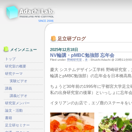
足立研ブログ
2025年12月18日
メインメニュー
NV輪講・pMBC勉強部 忘年会
トップ
Filed under:
野崎研究室
，
本
- Shuichi Adachi @ 23時11分0
研究室の概要
慶大 システムデザイン工学科 野崎研究室，
研究テーマ
輪講とpMBC勉強部）の忘年会を日本橋高
実験ビデオ
ちょうど30年前の1995年に宇都宮大学足
講義
私の出身研究室の後輩）といっしょに忘年
講義ビデオ
イタリアンのお店で，エゾ鹿のステーキを
研究室メンバー
論文・活動
書籍
足立研セミナー