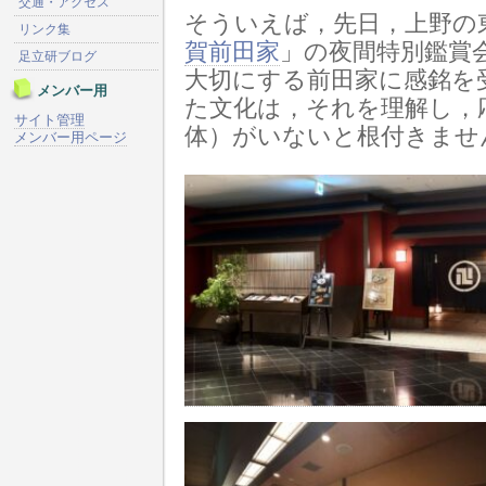
交通・アクセス
そういえば，先日，上野の
リンク集
賀前田家
」の夜間特別鑑賞
足立研ブログ
大切にする前田家に感銘を
メンバー用
た文化は，それを理解し，
サイト管理
体）がいないと根付きませ
メンバー用ページ