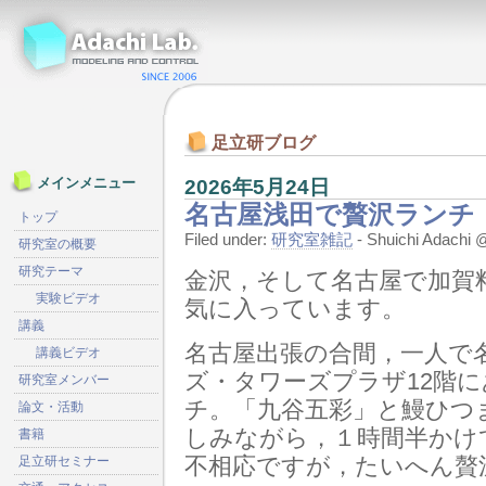
足立研ブログ
2026年5月24日
メインメニュー
名古屋浅田で贅沢ランチ
トップ
Filed under:
研究室雑記
- Shuichi Adach
研究室の概要
研究テーマ
金沢，そして名古屋で加賀
実験ビデオ
気に入っています。
講義
名古屋出張の合間，一人で名
講義ビデオ
ズ・タワーズプラザ12階に
研究室メンバー
チ。「九谷五彩」と鰻ひつ
論文・活動
しみながら，１時間半かけ
書籍
不相応ですが，たいへん贅
足立研セミナー