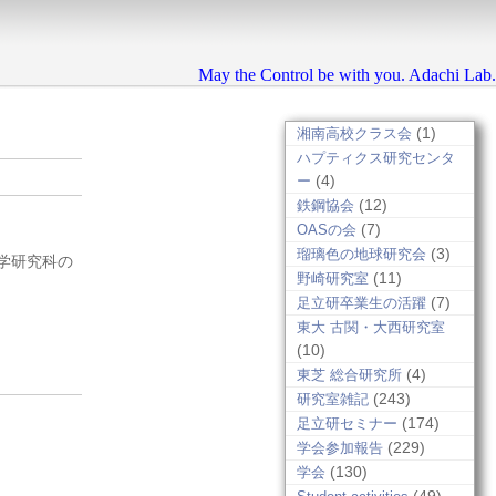
May the Control be with you. Adachi Lab.
(1)
湘南高校クラス会
ハプティクス研究センタ
(4)
ー
(12)
鉄鋼協会
(7)
OASの会
(3)
瑠璃色の地球研究会
法学研究科の
(11)
野崎研究室
(7)
足立研卒業生の活躍
東大 古関・大西研究室
(10)
(4)
東芝 総合研究所
(243)
研究室雑記
(174)
足立研セミナー
(229)
学会参加報告
(130)
学会