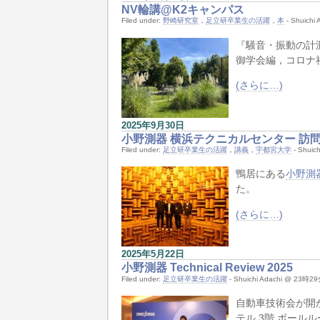
NV輪講@K2キャンパス
Filed under:
野崎研究室
，
足立研卒業生の活躍
，
本
- Shuich
『騒音・振動の計測
御学会編，コロナ
(さらに…)
2025年9月30日
小野測器 横浜テクニカルセンター 訪
Filed under:
足立研卒業生の活躍
，
講義
，
宇都宮大学
- Shuic
鴨居にある
小野測
た。
(さらに…)
2025年5月22日
小野測器 Technical Review 2025
Filed under:
足立研卒業生の活躍
- Shuichi Adachi @ 23時
自動車技術会が開
テル 3階 ボール