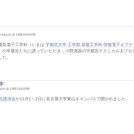
hi Adachi @ 23時18分00秒
電気電子工学科（いまは
宇都宮大学 工学部 基盤工学科 情報電子オプ
）の卒業生たちに誘っていただき，小野測器の宇都宮テクニカル＆プロ
した。
学
Adachi @ 23時13分00秒
合講演会
が11月1～2日に名古屋大学東山キャンパスで開かれました。