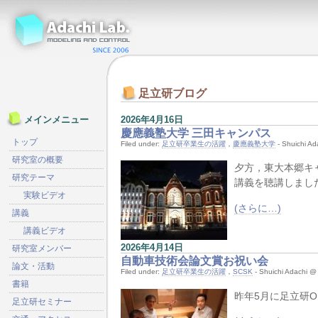
足立研ブログ
2026年4月16日
メインメニュー
慶應義塾大学 三田キャンパス
トップ
Filed under:
足立研卒業生の活躍
，
慶應義塾大学
- Shuichi 
研究室の概要
夕方，東大本郷キャ
研究テーマ
講義を聴講しまし
実験ビデオ
(さらに…)
講義
講義ビデオ
2026年4月14日
研究室メンバー
自動車技術会論文賞お祝い会
論文・活動
Filed under:
足立研卒業生の活躍
，
SCSK
- Shuichi Adachi
書籍
昨年5月に足立研O
足立研セミナー