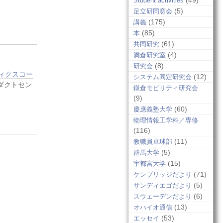
(49)
Student activities
(5)
足立研同窓会
(175)
講義
(85)
本
(61)
共同研究
(4)
満倉研究室
(8)
研究会
ティクスコー
(12)
システム同定研究会
ダクトセン
鎌倉モビリティ研究会
(9)
(60)
慶應義塾大学
物理情報工学科／専修
(116)
(11)
教職員卓球部
(5)
群馬大学
(15)
宇都宮大学
(71)
ケンブリッジだより
(5)
サンディエゴだより
(6)
スウェーデンだより
(13)
オハイオ通信
(53)
エッセイ