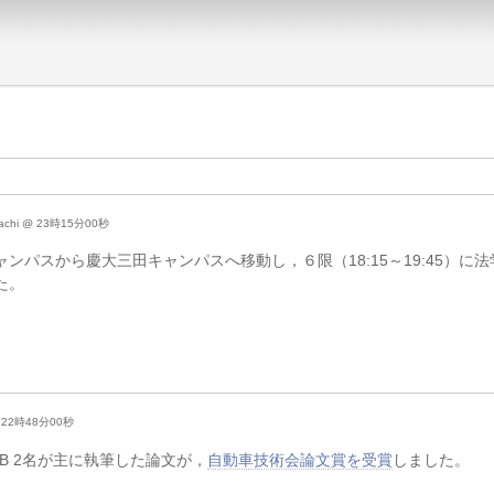
Adachi @ 23時15分00秒
ンパスから慶大三田キャンパスへ移動し，６限（18:15～19:45）に
た。
 @ 22時48分00秒
B 2名が主に執筆した論文が，
自動車技術会論文賞を受賞
しました。