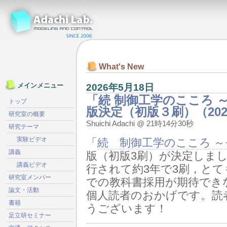
What's New
2026年5月18日
メインメニュー
「続 制御工学のこころ 
トップ
版決定（初版３刷）（202
研究室の概要
Shuichi Adachi @ 21時14分30秒
研究テーマ
実験ビデオ
「
続 制御工学のこころ 
講義
版（初版3刷）が決定しまし
講義ビデオ
行されて約3年で3刷，と
研究室メンバー
での教科書採用が期待でき
論文・活動
個人読者のおかげです。読
書籍
うございます！
足立研セミナー