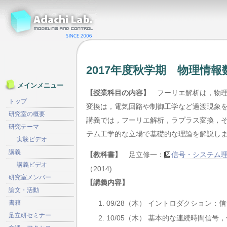
2017年度秋学期 物理情報
メインメニュー
【授業科目の内容】
フーリエ解析は，物
トップ
変換は，電気回路や制御工学など過渡現象を
研究室の概要
講義では，フーリエ解析，ラプラス変換，そ
研究テーマ
テム工学的な立場で基礎的な理論を解説し
実験ビデオ
講義
【教科書】
足立修一：
信号・システム理
講義ビデオ
（2014)
研究室メンバー
【講義内容】
論文・活動
書籍
09/28（木） イントロダクション：信
足立研セミナー
10/05（木） 基本的な連続時間信号，