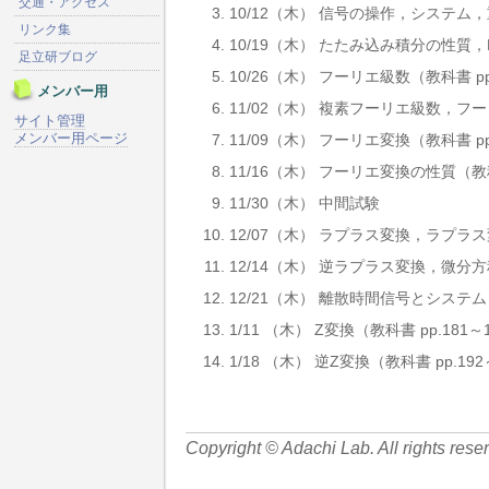
交通・アクセス
10/12（木） 信号の操作，システム
リンク集
10/19（木） たたみ込み積分の性質，
足立研ブログ
10/26（木） フーリエ級数（教科書 pp
メンバー用
11/02（木） 複素フーリエ級数，フー
サイト管理
メンバー用ページ
11/09（木） フーリエ変換（教科書 pp
11/16（木） フーリエ変換の性質（教科
11/30（木） 中間試験
12/07（木） ラプラス変換，ラプラス
12/14（木） 逆ラプラス変換，微分方
12/21（木） 離散時間信号とシステム（
1/11 （木） Z変換（教科書 pp.181～
1/18 （木） 逆Z変換（教科書 pp.19
Copyright © Adachi Lab. All rights rese