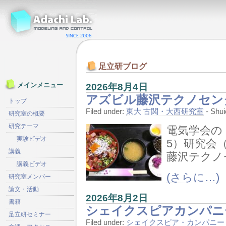
足立研ブログ
2026年8月4日
メインメニュー
アズビル藤沢テクノセン
トップ
Filed under:
東大 古関・大西研究室
- Shu
研究室の概要
研究テーマ
電気学会の PSS
実験ビデオ
5）研究会
講義
藤沢テクノ
講義ビデオ
(さらに…)
研究室メンバー
論文・活動
2026年8月2日
書籍
シェイクスピアカンパニ
足立研セミナー
Filed under:
シェイクスピア・カンパニー