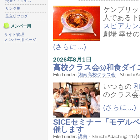
交通・アクセス
ケンブリッ
リンク集
足立研ブログ
人である下
スピアカン
メンバー用
劇場 幸せ
サイト管理
メンバー用ページ
(さらに…)
2026年8月1日
高校クラス会@和食ダイニ
Filed under:
湘南高校クラス会
- Shuichi
いつもの
和
のクラス会
(さらに…)
SICEセミナー「モデルベ
催します
Filed under:
講義
- Shuichi Adachi @ 11