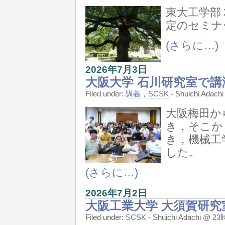
東大工学部
定のセミナ
(さらに…)
2026年7月3日
大阪大学 石川研究室で講
Filed under:
講義
，
SCSK
- Shuichi Ada
大阪梅田か
き，そこか
き，機械工
した。
(さらに…)
2026年7月2日
大阪工業大学 大須賀研究
Filed under:
SCSK
- Shuichi Adachi @ 