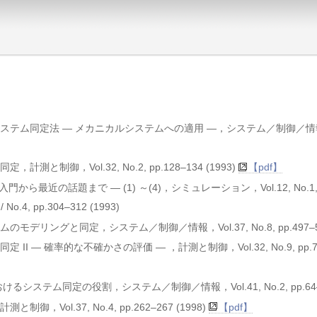
テム同定法 — メカニカルシステムへの適用 —，システム／制御／情報，V
制御，Vol.32, No.2, pp.128–134 (1993)
【pdf】
最近の話題まで — (1) ～(4)，シミュレーション，Vol.12, No.1, pp
/ No.4, pp.304–312 (1993)
ングと同定，システム／制御／情報，Vol.37, No.8, pp.497–504
 — 確率的な不確かさの評価 — ，計測と制御，Vol.32, No.9, pp.72
テム同定の役割，システム／制御／情報，Vol.41, No.2, pp.64–72
ol.37, No.4, pp.262–267 (1998)
【pdf】