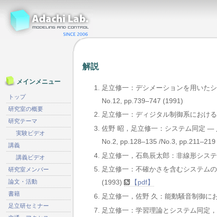
解説
メインメニュー
足立修一：デシメーションを用いたシス
トップ
No.12, pp.739–747 (1991)
研究室の概要
足立修一：ディジタル制御系における同定，計測と
研究テーマ
佐野 昭，足立修一：システム同定 — 入門から
実験ビデオ
No.2, pp.128–135 /No.3, pp.211–219 
講義
足立修一，石島辰太郎：非線形システムのモデリ
講義ビデオ
足立修一：不確かさを含むシステムの同定 II
研究室メンバー
論文・活動
(1993)
【pdf】
書籍
足立修一，佐野 久：能動騒音制御におけるシス
足立研セミナー
足立修一：学習理論とシステム同定，計測と制御，V