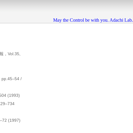
May the Control be with you. Adachi Lab.
ol.35,
.45–54 /
 (1993)
9–734
 (1997)