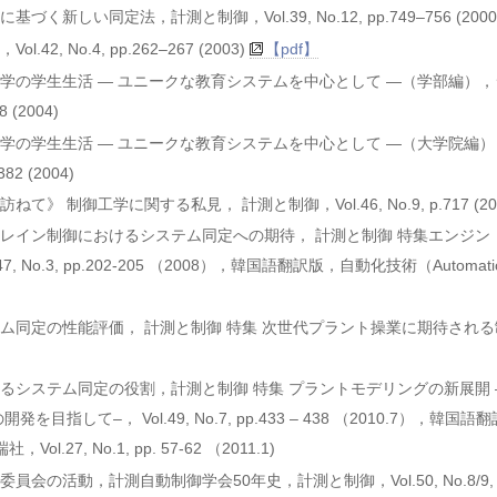
しい同定法，計測と制御，Vol.39, No.12, pp.749–756 (2000
 No.4, pp.262–267 (2003)
【pdf】
学の学生生活 — ユニークな教育システムを中心として —（学部編）
 (2004)
学の学生生活 — ユニークな教育システムを中心として —（大学院編
82 (2004)
制御工学に関する私見， 計測と制御，Vol.46, No.9, p.717 (200
レイン制御におけるシステム同定への期待， 計測と制御 特集エンジン
No.3, pp.202-205 （2008），韓国語翻訳版，自動化技術（Automati
ム同定の性能評価， 計測と制御 特集 次世代プラント操業に期待され
システム同定の役割，計測と制御 特集 プラントモデリングの新展開 
して–， Vol.49, No.7, pp.433 – 438 （2010.7），韓国
Vol.27, No.1, pp. 57-62 （2011.1)
活動，計測自動制御学会50年史，計測と制御，Vol.50, No.8/9, pp.