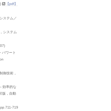
)
【pdf】
，システム／
），システム
7)
・パワート
on
る制御技術，
– 効率的な
語翻訳版，自動
711-719