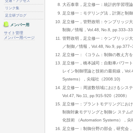
交通・アクセス
大石泰章，足立修一：統計的学習理論に基づく新
リンク集
足立修一：モデリング法，計測と制御，Vol.42,
足立研ブログ
足立修一，管野政明：ケンブリッジ大
メンバー用
制御／情報，Vol.48, No.8, pp.333–338
サイト管理
メンバー用ページ
管野政明，足立修一：ケンブリッジ大
／制御／情報，Vol.48, No.9, pp.377–3
足立修一：《コラム：制御の教え方を訪ねて》 
足立修一，橋本誠司：自動車パワート
レイン制御理論と技術の最前線，Vol.47, 
Systems），尖端社（2008.10)
足立修一：周波数領域におけるシステ
Vol.47, No.11, pp.915-920（2008）
足立修一：プラントモデリングにおける
制御対象モデリングと制御シ ステムの開発を目指
化技術 （Automation Systems），尖端社，
足立修一：制御分野の部会，研究会，委員会の