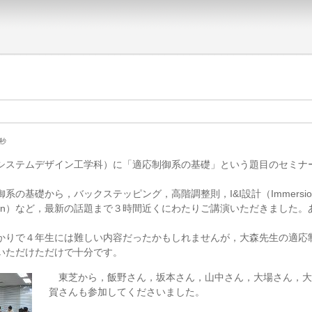
2秒
システムデザイン工学科）に「適応制御系の基礎」という題目のセミナ
。
系の基礎から，バックステッピング，高階調整則，I&I設計（Immersion
ce design）など，最新の話題まで３時間近くにわたりご講演いただきました
りで４年生には難しい内容だったかもしれませんが，大森先生の適応
いただけただけで十分です。
東芝から，飯野さん，坂本さん，山中さん，大場さん，大
賀さんも参加してくださいました。