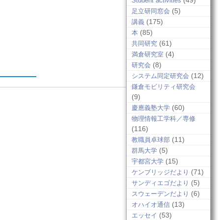
(49)
Student activities
(5)
足立研同窓会
(175)
講義
(85)
本
(61)
共同研究
(4)
満倉研究室
(8)
研究会
(12)
システム同定研究会
鎌倉モビリティ研究会
(9)
(60)
慶應義塾大学
物理情報工学科／専修
(116)
(11)
教職員卓球部
(5)
群馬大学
(15)
宇都宮大学
(71)
ケンブリッジだより
(5)
サンディエゴだより
(6)
スウェーデンだより
(13)
オハイオ通信
(53)
エッセイ