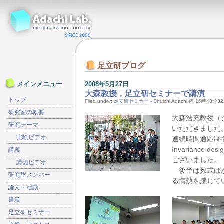
足立研ブログ
2008年5月27日
メインメニュー
大森教授，足立研セミナーで講演
トップ
Filed under:
足立研セミナー
- Shuichi Adachi @ 16時48分3
研究室の概要
大森浩充教授（
研究テーマ
いただきました
実験ビデオ
連続時間適応制御
Invarian
講義
ございました。
講義ビデオ
後半は数式ばか
研究室メンバー
る情熱を感じて
論文・活動
書籍
足立研セミナー