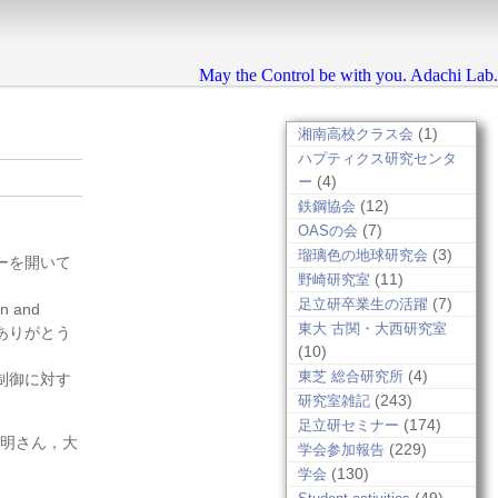
May the Control be with you. Adachi Lab.
(1)
湘南高校クラス会
ハプティクス研究センタ
(4)
ー
(12)
鉄鋼協会
(7)
OASの会
(3)
瑠璃色の地球研究会
ーを開いて
(11)
野崎研究室
(7)
足立研卒業生の活躍
 and
東大 古関・大西研究室
。ありがとう
(10)
(4)
東芝 総合研究所
制御に対す
(243)
研究室雑記
(174)
足立研セミナー
明さん，大
(229)
学会参加報告
(130)
学会