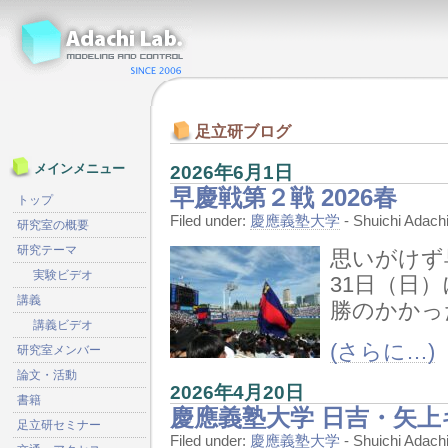
足立研ブログ
2026年6月1日
メインメニュー
早慶戦第２戦 2026春
トップ
Filed under:
慶應義塾大学
- Shuichi Ada
研究室の概要
研究テーマ
思いがけず
実験ビデオ
31日（日
講義
勝のかかっ
講義ビデオ
(さらに…)
研究室メンバー
論文・活動
2026年4月20日
書籍
慶應義塾大学 日吉・矢
足立研セミナー
Filed under:
慶應義塾大学
- Shuichi Ada