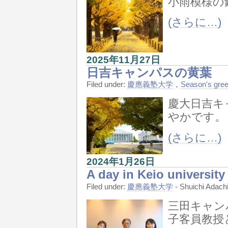
小雨模様の
(さらに…)
2025年11月27日
日吉キャンパスの黄葉
Filed under:
慶應義塾大学
，
Season's gree
慶大日吉キ
やかです。
(さらに…)
2024年1月26日
A day in Keio university
Filed under:
慶應義塾大学
- Shuichi Ada
三田キャン
子客員教授と