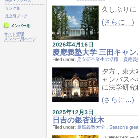
交通・アクセス
久しぶりに
リンク集
足立研ブログ
(さらに…)
メンバー用
サイト管理
メンバー用ページ
2026年4月16日
慶應義塾大学 三田キャン
Filed under:
足立研卒業生の活躍
，
慶應義
夕方，東大
ャンパスへ移
に法学研究
(さらに…)
2025年12月3日
日吉の銀杏並木
Filed under:
慶應義塾大学
，
Season's gree