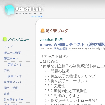
足立研ブログ
メインメニュー
2009年10月8日
e-nuvo WHEEL テキスト（演習
トップ
Filed under:
研究室雑記
- Shuichi Adachi @ 22時29分20
研究室の概要
《テキスト目次》
研究テーマ
1 はじめに
実験ビデオ
2 簡単な倒立振子の制御系設計-倒立二
講義
2.1 問題の説明
2.2 倒立振子の物理モデリング
講義ビデオ
2.3 倒立振子のアナリシス
研究室メンバー
2.3.1 安定性
論文・活動
2.3.2 可制御性と可観測性
書籍
2.3.1 制御のしやすさ
足立研セミナー
2.4 倒立振子のコントローラ設計