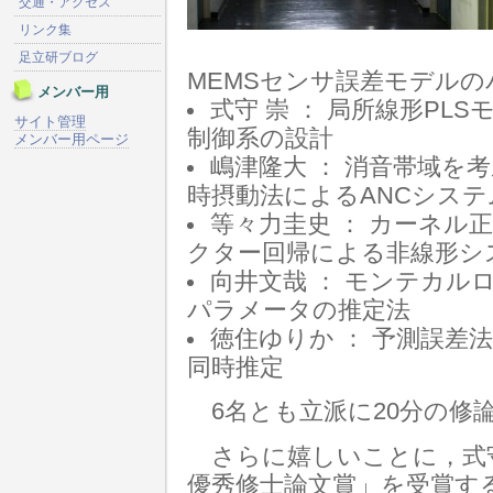
交通・アクセス
リンク集
足立研ブログ
MEMSセンサ誤差モデル
メンバー用
式守 崇 ： 局所線形P
サイト管理
制御系の設計
メンバー用ページ
嶋津隆大 ： 消音帯域を
時摂動法によるANCシステ
等々力圭史 ： カーネル
クター回帰による非線形シ
向井文哉 ： モンテカル
パラメータの推定法
徳住ゆりか ： 予測誤差
同時推定
6名とも立派に20分の修
さらに嬉しいことに，式
優秀修士論文賞」を受賞す