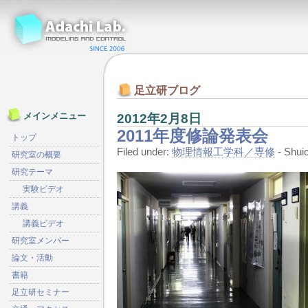
足立研ブログ
2012年2月8日
メインメニュー
2011年度修論発表会
トップ
Filed under:
物理情報工学科／専修
- Shu
研究室の概要
研究テーマ
実験ビデオ
講義
講義ビデオ
研究室メンバー
論文・活動
書籍
足立研セミナー