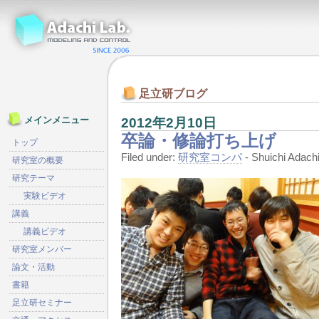
足立研ブログ
2012年2月10日
メインメニュー
卒論・修論打ち上げ
トップ
Filed under:
研究室コンパ
- Shuichi Ada
研究室の概要
研究テーマ
実験ビデオ
講義
講義ビデオ
研究室メンバー
論文・活動
書籍
足立研セミナー