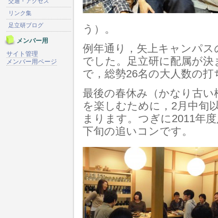
交通・アクセス
リンク集
足立研ブログ
う）。
メンバー用
例年通り，矢上キャンパス
サイト管理
でした。足立研に配属が決
メンバー用ページ
で，総勢26名の大人数の
最後の春休み（かなり古い
を楽しむために，2月中旬
まります。つぎに2011年
下旬の追いコンです。