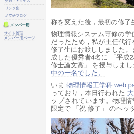
交通・アクセス
リンク集
足立研ブログ
称を変えた後，最初の修了
メンバー用
物理情報システム専修の学
サイト管理
メンバー用ページ
だったため，私が主任代行
修了生にお渡ししました。
成した優秀者4名に 「平成
修士論文賞」 を授与しま
中の一名でした。
いま
物理情報工学科 web p
っており，本日行われた
大
ップされています。物理情報工学
限定で 「祝 修了」 のヘッ