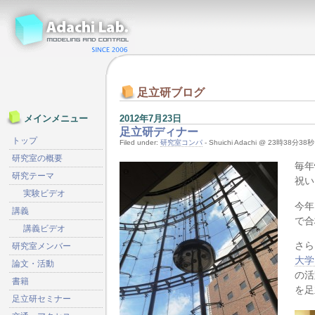
足立研ブログ
2012年7月23日
メインメニュー
足立研ディナー
トップ
Filed under:
研究室コンパ
- Shuichi Adachi @ 23時38分38秒
研究室の概要
毎年
研究テーマ
祝い
実験ビデオ
今年
講義
で合
講義ビデオ
さら
研究室メンバー
大学
論文・活動
の活
書籍
を足
足立研セミナー