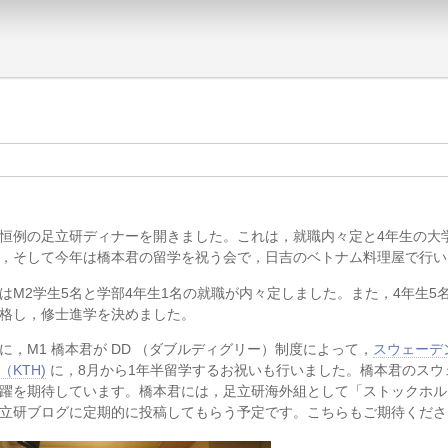
恒例の足立研ディナーを開きました。これは，就職内々定と4年生の大
，そして今年は橋本君の留学を祝う会で，日吉のベトナム料理屋で行い
はM2学生5名と学部4年生1名の就職が内々定しました。また，4年生5
格し，修士進学を決めました。
に，M1 橋本君が DD （ダブルディグリー）制度によって，
スウェーデ
（KTH)
に，8月から1年半留学するお祝いも行いました。橋本君のスウ
躍を期待しています。橋本君には，足立研海外組として「ストックホル
立研ブログに定期的に投稿してもらう予定です。こちらもご期待くださ