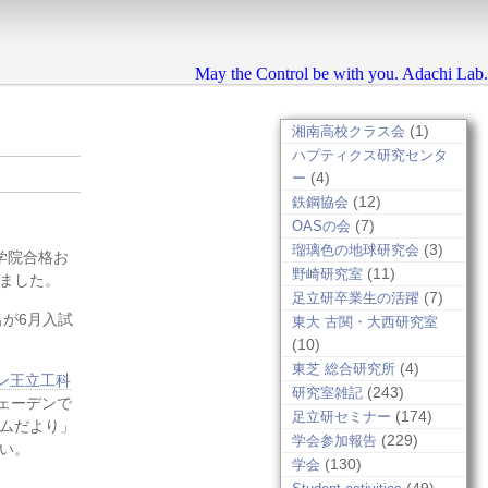
May the Control be with you. Adachi Lab.
(1)
湘南高校クラス会
ハプティクス研究センタ
(4)
ー
(12)
鉄鋼協会
(7)
OASの会
(3)
瑠璃色の地球研究会
学院合格お
(11)
野崎研究室
ました。
(7)
足立研卒業生の活躍
名が6月入試
東大 古関・大西研究室
(10)
(4)
東芝 総合研究所
ン王立工科
(243)
研究室雑記
ェーデンで
(174)
足立研セミナー
ムだより」
(229)
学会参加報告
い。
(130)
学会