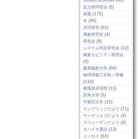
(49)
Student activities
(5)
足立研同窓会
(175)
講義
(85)
本
(61)
共同研究
(4)
満倉研究室
(8)
研究会
(12)
システム同定研究会
鎌倉モビリティ研究会
(9)
(60)
慶應義塾大学
物理情報工学科／専修
(116)
(11)
教職員卓球部
(5)
群馬大学
(15)
宇都宮大学
(71)
ケンブリッジだより
(5)
サンディエゴだより
(6)
スウェーデンだより
(13)
オハイオ通信
(53)
エッセイ