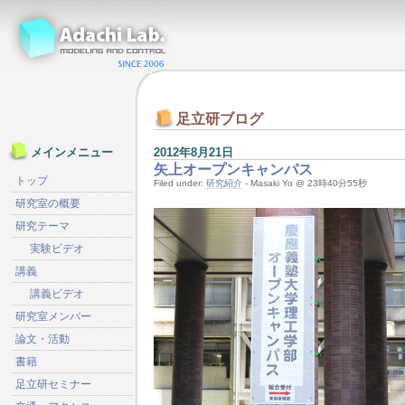
足立研ブログ
2012年8月21日
メインメニュー
矢上オープンキャンパス
トップ
Filed under:
研究紹介
- Masaki Yo @ 23時40分55秒
研究室の概要
研究テーマ
実験ビデオ
講義
講義ビデオ
研究室メンバー
論文・活動
書籍
足立研セミナー