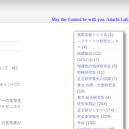
May the Control be with you. Adachi Lab.
(1)
湘南高校クラス会
ハプティクス研究センタ
(4)
ー
(12)
鉄鋼協会
(7)
OASの会
(3)
瑠璃色の地球研究会
いて、M1
(11)
野崎研究室
(7)
足立研卒業生の活躍
キャンパス
東大 古関・大西研究室
(10)
(4)
東芝 総合研究所
アーの見学先
(243)
研究室雑記
やデモンスト
(174)
足立研セミナー
(229)
学会参加報告
(130)
くの見学者が
学会