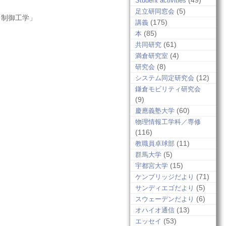
(49)
Student activities
(5)
足立研同窓会
「制御工学」
(175)
講義
(85)
本
(61)
共同研究
(4)
満倉研究室
(8)
研究会
(12)
システム同定研究会
鎌倉モビリティ研究会
(9)
(60)
慶應義塾大学
物理情報工学科／専修
(116)
(11)
教職員卓球部
(5)
群馬大学
(15)
宇都宮大学
(71)
ケンブリッジだより
(5)
サンディエゴだより
(6)
スウェーデンだより
(13)
オハイオ通信
(53)
エッセイ