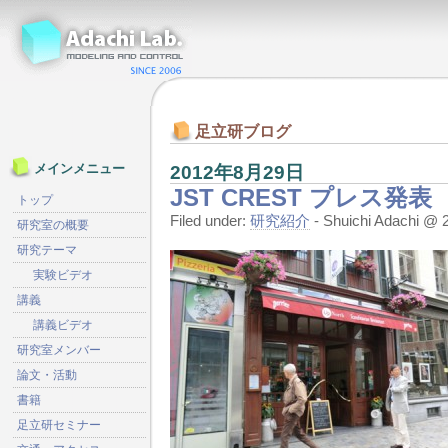
足立研ブログ
2012年8月29日
メインメニュー
JST CREST プレス発表
トップ
Filed under:
研究紹介
- Shuichi Adachi 
研究室の概要
研究テーマ
実験ビデオ
講義
講義ビデオ
研究室メンバー
論文・活動
書籍
足立研セミナー