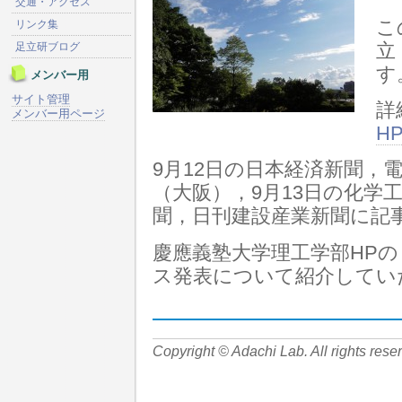
交通・アクセス
こ
リンク集
立
足立研ブログ
す
メンバー用
サイト管理
詳
メンバー用ページ
H
9月12日の日本経済新聞，
（大阪），9月13日の化学
聞，日刊建設産業新聞に記
慶應義塾大学理工学部HP
ス発表について紹介してい
Copyright © Adachi Lab. All rights rese