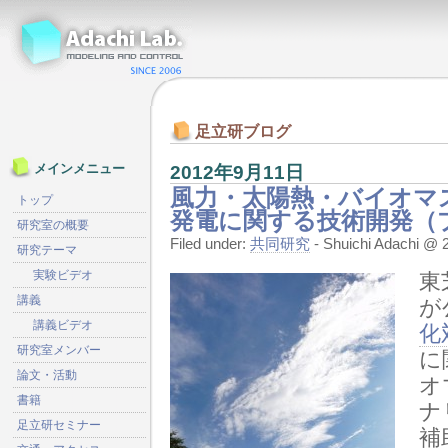
足立研ブログ
2012年9月11日
メインメニュー
風力・太陽熱・バイオマ
トップ
発電に関する技術開発（
研究室の概要
Filed under:
共同研究
- Shuichi Adachi 
研究テーマ
実験ビデオ
東
講義
が
講義ビデオ
化
研究室メンバー
に
論文・活動
オ
書籍
ナ
足立研セミナー
補