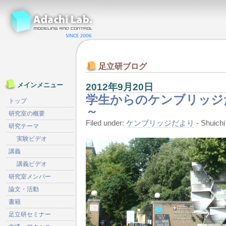
足立研ブログ
2012年9月20日
メインメニュー
学生からのケンブリッジだより [
トップ
～
研究室の概要
Filed under:
ケンブリッジだより
- Shuic
研究テーマ
実験ビデオ
講義
講義ビデオ
研究室メンバー
論文・活動
書籍
足立研セミナー