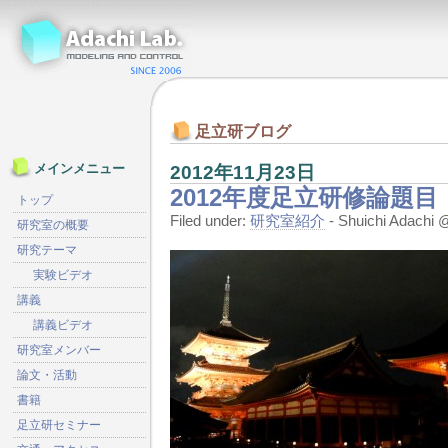
足立研ブログ
2012年11月23日
メインメニュー
2012年度足立研修論題目
トップ
Filed under:
研究室紹介
- Shuichi Adach
研究室の概要
研究テーマ
実験ビデオ
講義
講義ビデオ
研究室メンバー
論文・活動
書籍
足立研セミナー