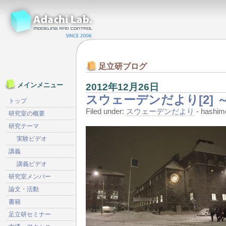
足立研ブログ
2012年12月26日
メインメニュー
スウェーデンだより[2] 
トップ
Filed under:
スウェーデンだより
- hashi
研究室の概要
研究テーマ
実験ビデオ
講義
講義ビデオ
研究室メンバー
論文・活動
書籍
足立研セミナー