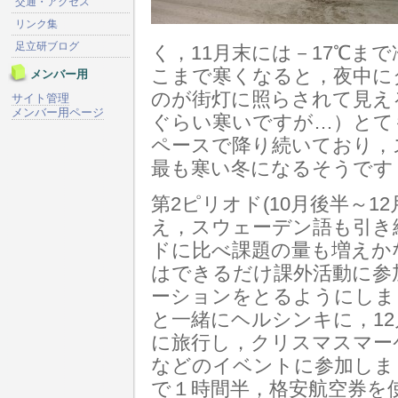
交通・アクセス
リンク集
足立研ブログ
く，11月末には－17℃ま
こまで寒くなると，夜中に
メンバー用
のが街灯に照らされて見え
サイト管理
メンバー用ページ
ぐらい寒いですが…）とて
ペースで降り続いており，
最も寒い冬になるそうです
第2ピリオド(10月後半～1
え，スウェーデン語も引き
ドに比べ課題の量も増えか
はできるだけ課外活動に参
ーションをとるようにしま
と一緒にヘルシンキに，1
に旅行し，クリスマスマー
などのイベントに参加しま
で１時間半，格安航空券を