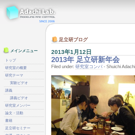
足立研ブログ
2013年1月12日
メインメニュー
2013年 足立研新年会
トップ
Filed under:
研究室コンパ
- Shuichi Ada
研究室の概要
研究テーマ
実験ビデオ
講義
講義ビデオ
研究室メンバー
論文・活動
書籍
足立研セミナー