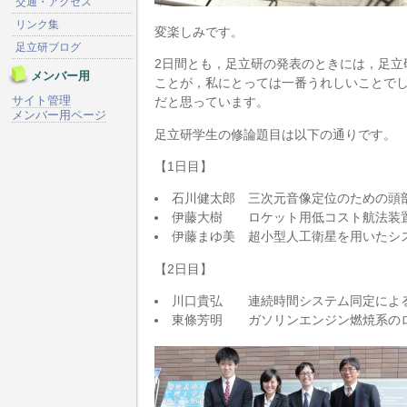
交通・アクセス
リンク集
変楽しみです。
足立研ブログ
2日間とも，足立研の発表のときには，足立
メンバー用
ことが，私にとっては一番うれしいことで
サイト管理
だと思っています。
メンバー用ページ
足立研学生の修論題目は以下の通りです。
【1日目】
石川健太郎 三次元音像定位のための頭
伊藤大樹 ロケット用低コスト航法装
伊藤まゆ美 超小型人工衛星を用いたシ
【2日目】
川口貴弘 連続時間システム同定によ
東條芳明 ガソリンエンジン燃焼系の