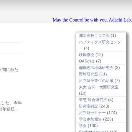
May the Control be with you. Adachi Lab.
(1)
湘南高校クラス会
ハプティクス研究センタ
(4)
ー
(12)
鉄鋼協会
(7)
OASの会
(3)
瑠璃色の地球研究会
日間にわた
(11)
野崎研究室
(7)
足立研卒業生の活躍
東大 古関・大西研究室
(10)
(4)
東芝 総合研究所
ました。今年
(243)
研究室雑記
3年連続，
(174)
足立研セミナー
(229)
学会参加報告
(130)
学会