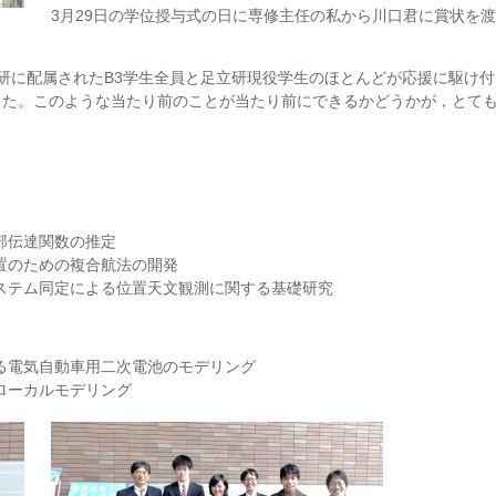
3月29日の学位授与式の日に専修主任の私から川口君に賞状を
研に配属されたB3学生全員と足立研現役学生のほとんどが応援に駆け
した。このような当たり前のことが当たり前にできるかどうかが，とて
部伝達関数の推定
置のための複合航法の開発
ステム同定による位置天文観測に関する基礎研究
る電気自動車用二次電池のモデリング
ローカルモデリング