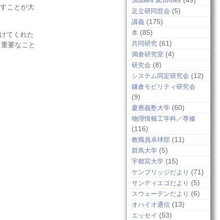
(49)
Student activities
渡すことが大
(5)
足立研同窓会
(175)
講義
(85)
本
付けてくれた
(61)
共同研究
も重要なこと
(4)
満倉研究室
(8)
研究会
(12)
システム同定研究会
鎌倉モビリティ研究会
(9)
(60)
慶應義塾大学
物理情報工学科／専修
(116)
(11)
教職員卓球部
(5)
群馬大学
(15)
宇都宮大学
(71)
ケンブリッジだより
(5)
サンディエゴだより
(6)
スウェーデンだより
(13)
オハイオ通信
(53)
エッセイ