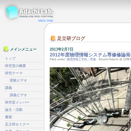
足立研ブログ
2013年2月7日
メインメニュー
2012年度物理情報システム専修修論
トップ
Filed under:
物理情報工学科／専修
- Shuichi Adachi @ 22
研究室の概要
研究テーマ
実験ビデオ
講義
講義ビデオ
研究室メンバー
論文・活動
書籍
足立研セミナー