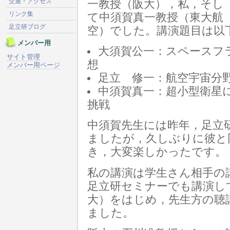
交通・アクセス
一教授（阪大），私，そし
リンク集
て中須賀真一教授（東大航
足立研ブログ
空）でした。講演題目は以
メンバー用
大須賀公一：スペースフ
サイト管理
想
メンバー用ページ
足立 修一：航空宇宙分野
中須賀真一：超小型衛星
挑戦
中須賀先生には昨年，足立
ましたが，久しぶりに彼と
き，大変楽しかったです。
私の講演は学生さん相手の
足立研セミナーでも講演し
大）をはじめ，先生方の聴
ました。