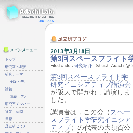
足立研ブログ
2013年3月18日
メインメニュー
第3回スペースフライト
トップ
Filed under:
研究紹介
- Shuichi Adachi 
研究室の概要
研究テーマ
第3回スペースフライト学
実験ビデオ
研究イニシアティブ講演会
講義
が阪大で開かれ，講演しま
講義ビデオ
した。
研究室メンバー
講演者は，この会（
スペー
論文・活動
スフライト学研究イニシア
書籍
ティブ
）の代表の大須賀公
足立研セミナー