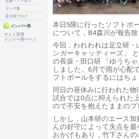
交通・アクセス
リンク集
足立研ブログ
本日5限に行ったソフトボ
メンバー用
について，B4森川が報告
サイト管理
メンバー用ページ
今回，われわれは足立研・
ンガーキャッティーズ」 
の長坂・田口研 「ゆうちゃ
しました。6月で雨が心配
フトボールをするにはちょ
同日の昼休みに行われた物
試合では0点に抑えられた
ので不安を抱えたままのプ
しかし，山本研のエース加
んの好守によって失点を最
おかげもあり，竹下さんの