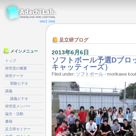
足立研ブログ
2013年6月6日
メインメニュー
ソフトボール予選Dブロ
トップ
キャッティーズ）
研究室の概要
Filed under:
ソフトボール
- morikawa ko
研究テーマ
実験ビデオ
講義
講義ビデオ
研究室メンバー
論文・活動
書籍
足立研セミナー