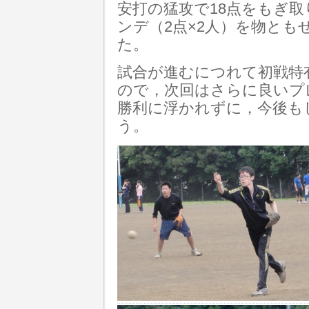
安打の猛攻で18点をもぎ
ンデ（2点×2人）を物ともせ
た。
試合が進むにつれて初戦特
ので，次回はさらに良いプ
勝利に浮かれずに，今後も
う。