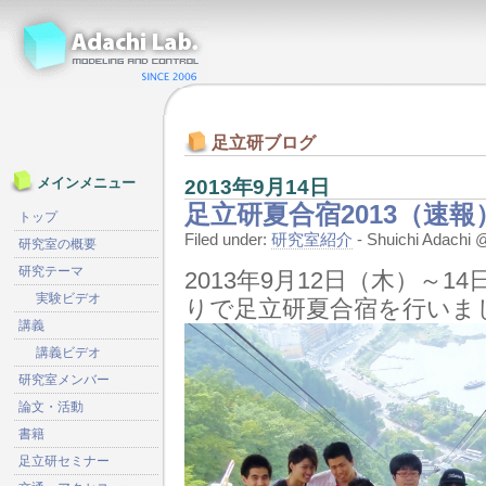
足立研ブログ
2013年9月14日
メインメニュー
足立研夏合宿2013（速報
トップ
Filed under:
研究室紹介
- Shuichi Adach
研究室の概要
研究テーマ
2013年9月12日（木）～
実験ビデオ
りで足立研夏合宿を行いま
講義
講義ビデオ
研究室メンバー
論文・活動
書籍
足立研セミナー