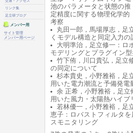
交通・アクセス
池のパラメータと状態の推
リンク集
定精度に関する物理化学的
足立研ブログ
考察
メンバー用
丸田一郎，馬場厚志，足
サイト管理
くモデル構造と同定入力の
メンバー用ページ
大明準治，足立修一：ロ
モデリングとプラグイン
竹下侑，川口貴弘，足立
の同定について
杉本貴史，小野雅裕，足立修一：Sc
用いた電力潮流と予備発電
余 正希，小野雅裕，足
用いた風力・太陽熱ハイブ
若林優一，小野雅裕，足
恵子：ロバストフィルタを
スモニタリング