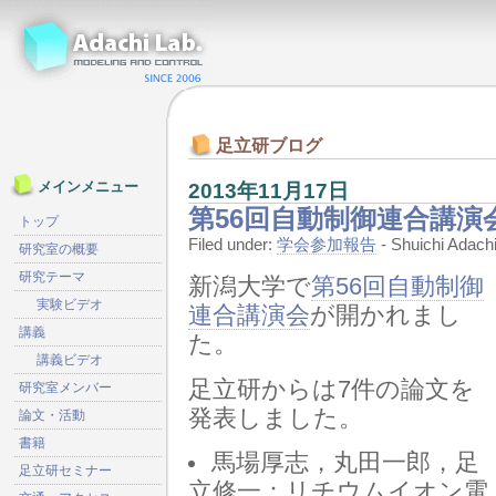
足立研ブログ
2013年11月17日
メインメニュー
第56回自動制御連合講演
トップ
Filed under:
学会参加報告
- Shuichi Ada
研究室の概要
研究テーマ
新潟大学で
第56回自動制御
実験ビデオ
連合講演会
が開かれまし
講義
た。
講義ビデオ
足立研からは7件の論文を
研究室メンバー
発表しました。
論文・活動
書籍
馬場厚志，丸田一郎，足
足立研セミナー
立修一：リチウムイオン電