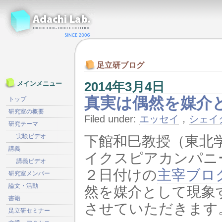
足立研ブログ
2014年3月4日
メインメニュー
真実は偶然を媒介
トップ
研究室の概要
Filed under:
エッセイ
，
シェイ
研究テーマ
実験ビデオ
下館和巳教授（東北
講義
イクスピアカンパニ
講義ビデオ
２日付けの
主宰ブロ
研究室メンバー
論文・活動
然を媒介として現象
書籍
させていただきます
足立研セミナー