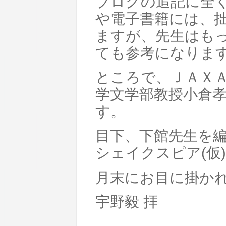
ブログの追記に全
や電子書籍には、
ますが、先生はも
ても参考になりま
ところで、ＪＡＸ
学文学部教授小倉
す。
目下、下館先生を
シェイクスピア(仮
月末にお目に掛か
宇野毅 拝