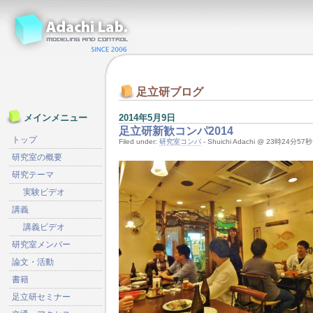
足立研ブログ
2014年5月9日
メインメニュー
足立研新歓コンパ2014
トップ
Filed under:
研究室コンパ
- Shuichi Adachi @ 23時24分57秒
研究室の概要
研究テーマ
実験ビデオ
講義
講義ビデオ
研究室メンバー
論文・活動
書籍
足立研セミナー