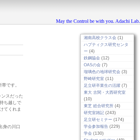
May the Control be with you. Adachi Lab.
(1)
湘南高校クラス会
ハプティクス研究センタ
(4)
ー
(12)
鉄鋼協会
(7)
OASの会
(3)
瑠璃色の地球研究会
(11)
野崎研究室
所帯です。
(7)
足立研卒業生の活躍
東大 古関・大西研究室
ャンスだった
(10)
持ち越しで
(4)
東芝 総合研究所
けてくれま
(243)
研究室雑記
(174)
足立研セミナー
(229)
学会参加報告
出身の川口
(130)
学会