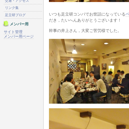
交通・アクセス
リンク集
いつも足立研コンパでお世話になっている
足立研ブログ
だき，たいへんありがとうございます！
メンバー用
幹事の井上さん，大変ご苦労様でした。
サイト管理
メンバー用ページ