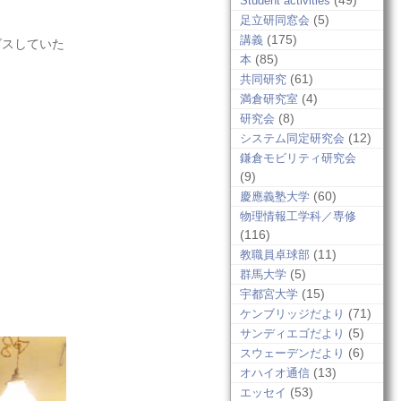
(49)
Student activities
(5)
足立研同窓会
(175)
講義
ビスしていた
(85)
本
(61)
共同研究
(4)
満倉研究室
(8)
研究会
(12)
システム同定研究会
鎌倉モビリティ研究会
(9)
(60)
慶應義塾大学
物理情報工学科／専修
(116)
(11)
教職員卓球部
(5)
群馬大学
(15)
宇都宮大学
(71)
ケンブリッジだより
(5)
サンディエゴだより
(6)
スウェーデンだより
(13)
オハイオ通信
(53)
エッセイ