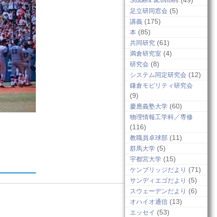
(49)
Student activities
(5)
足立研同窓会
(175)
講義
(85)
本
(61)
共同研究
(4)
満倉研究室
(8)
研究会
(12)
システム同定研究会
鎌倉モビリティ研究会
(9)
(60)
慶應義塾大学
物理情報工学科／専修
(116)
(11)
教職員卓球部
(5)
群馬大学
(15)
宇都宮大学
(71)
ケンブリッジだより
(5)
サンディエゴだより
(6)
スウェーデンだより
(13)
オハイオ通信
(53)
エッセイ