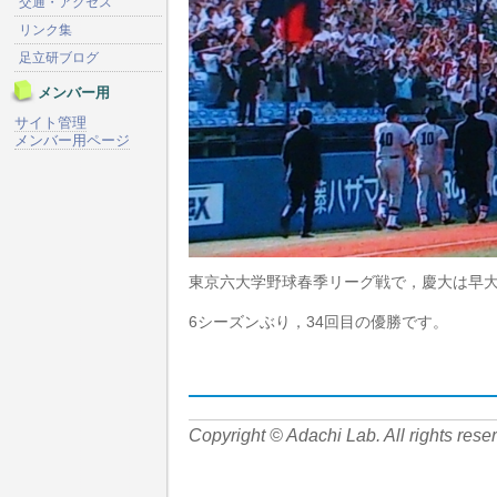
交通・アクセス
リンク集
足立研ブログ
メンバー用
サイト管理
メンバー用ページ
東京六大学野球春季リーグ戦で，慶大は早
6シーズンぶり，34回目の優勝です。
Copyright © Adachi Lab. All rights rese