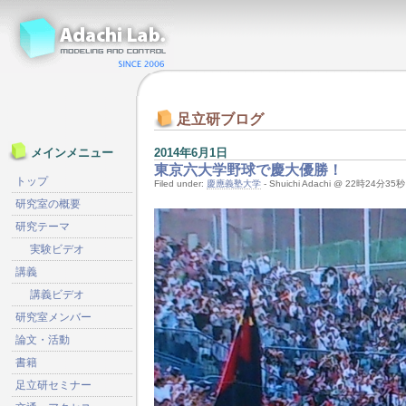
足立研ブログ
2014年6月1日
メインメニュー
東京六大学野球で慶大優勝！
トップ
Filed under:
慶應義塾大学
- Shuichi Adachi @ 22時24分35秒
研究室の概要
研究テーマ
実験ビデオ
講義
講義ビデオ
研究室メンバー
論文・活動
書籍
足立研セミナー