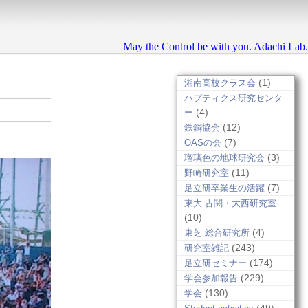
May the Control be with you. Adachi Lab.
(1)
湘南高校クラス会
ハプティクス研究センタ
(4)
ー
(12)
鉄鋼協会
(7)
OASの会
(3)
瑠璃色の地球研究会
(11)
野崎研究室
(7)
足立研卒業生の活躍
東大 古関・大西研究室
(10)
(4)
東芝 総合研究所
(243)
研究室雑記
(174)
足立研セミナー
(229)
学会参加報告
(130)
学会