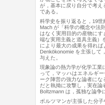
が，基本に戻り自分で考え
である。
科学史を振り返ると，19世紀
Mach が「科学の概念や
はなく実用目的の産物にす
端な実用主義と道具主義）
により最大の成果を得れば
Denkökonomie を主
与えた。
現象論の熱力学が化学工業
って，マッハはエネルギー一元論
ーク陣営の強力な論者になる。粒
だと執拗に攻撃し，実在論者で
Boltzmann は，孤独
ボルツマンが主張した分子