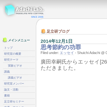
足立研ブログ
2014年12月1日
メインメニュー
思考節約の功罪
トップ
Filed under:
エッセイ
- Shuichi Adachi 
研究室の概要
研究テーマ
廣田幸嗣氏からエッセイ[26
実験ビデオ
ただきました。
講義
講義ビデオ
研究室メンバー
論文・活動
書籍
足立研セミナー