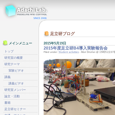
足立研ブログ
2015年5月19日
メインメニュー
2015年度足立研B4導入実験報告会
トップ
Filed under:
Student activities
- Mori Shohei @ 15時51分37
研究室の概要
研究テーマ
実験ビデオ
講義
講義ビデオ
研究室メンバー
論文・活動
書籍
足立研セミナー