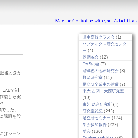
May the Control be with you. Adachi Lab.
(1)
湘南高校クラス会
ハプティクス研究センタ
(4)
ー
(12)
鉄鋼協会
(7)
OASの会
(3)
瑠璃色の地球研究会
の肥後と森が
(11)
野崎研究室
(7)
足立研卒業生の活躍
TLABで制
東大 古関・大西研究室
作製した実
(10)
や
(4)
東芝 総合研究所
目標でした。
(243)
研究室雑記
に課題を設
(174)
足立研セミナー
(229)
学会参加報告
(130)
学会
にはシーソ