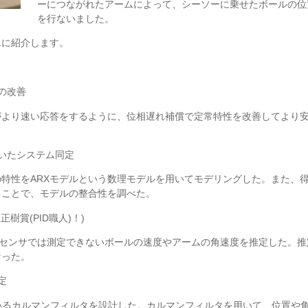
ーにつながれたアームによって、シーソーに乗せたボールの位
を行ないました。
単に紹介します。
の改善
がより速い応答をするように、位相遅れ補償で定常特性を改善してより
用いたシステム同定
特性をARXモデルという数理モデルを用いてモデリングした。また、
ることで、モデルの整合性を調べた。
樹賞(PID職人)！)
たセンサでは測定できないボールの速度やアームの角速度を推定した。推
なった。
定
いるカルマンフィルタを設計した。カルマンフィルタを用いて、位置や