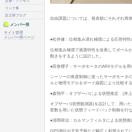
交通・アクセス
リンク集
足立研ブログ
自由課題については、発表順にそれぞれ簡
メンバー用
サイト管理
メンバー用ページ
●松井健：位相進み遅れ補償による応答特性
位相進み補償で過渡特性を改善してボール
動きをするように設計した。
●田巻櫻子：サーボモータのARXモデルを
シーソーの角度制御に使ったサーボモータの
ルと物理モデルをボード線図により比較す
●森翔平：オブザーバによる状態推定 (井上正
オブザーバ(状態観測器)を設計して、用い
変数を用いた状態フィードバック制御を行
●清岡研治：カルマンフィルタによる状態推
GPS測位や天気予報など幅広く利用されて