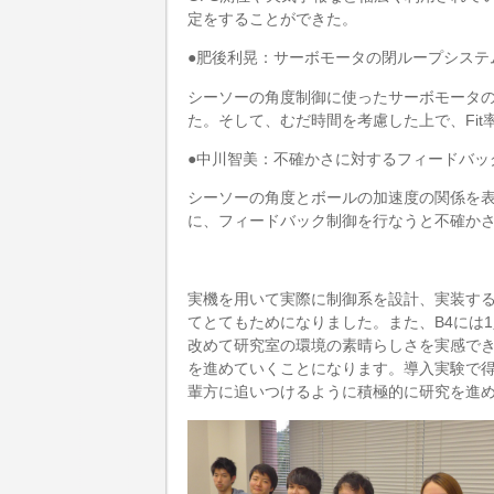
定をすることができた。
●肥後利晃：サーボモータの閉ループシステム
シーソーの角度制御に使ったサーボモータの
た。そして、むだ時間を考慮した上で、Fi
●中川智美：不確かさに対するフィードバッ
シーソーの角度とボールの加速度の関係を
に、フィードバック制御を行なうと不確か
実機を用いて実際に制御系を設計、実装す
てとてもためになりました。また、B4には
改めて研究室の環境の素晴らしさを実感で
を進めていくことになります。導入実験で
輩方に追いつけるように積極的に研究を進