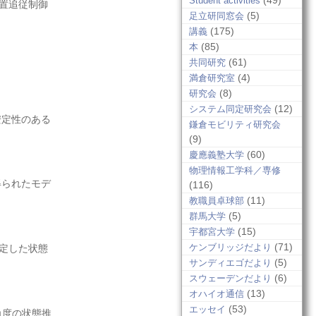
(49)
Student activities
置追従制御
(5)
足立研同窓会
(175)
講義
(85)
本
(61)
共同研究
(4)
満倉研究室
(8)
研究会
(12)
システム同定研究会
安定性のある
鎌倉モビリティ研究会
(9)
(60)
慶應義塾大学
物理情報工学科／専修
得られたモデ
(116)
(11)
教職員卓球部
(5)
群馬大学
(15)
宇都宮大学
(71)
ケンブリッジだより
定した状態
(5)
サンディエゴだより
(6)
スウェーデンだより
(13)
オハイオ通信
(53)
エッセイ
角度の状態推