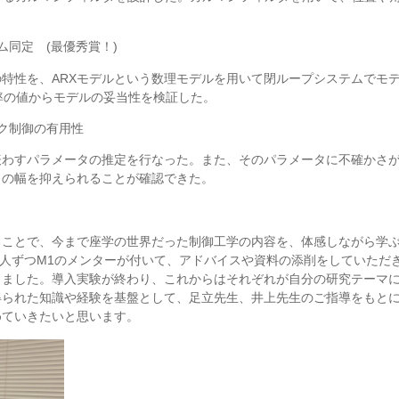
同定 (最優秀賞！)
特性を、ARXモデルという数理モデルを用いて閉ループシステムでモ
t率の値からモデルの妥当性を検証した。
ク制御の有用性
表わすパラメータの推定を行なった。また、そのパラメータに不確かさ
さの幅を抑えられることが確認できた。
ることで、今まで座学の世界だった制御工学の内容を、体感しながら学
1人ずつM1のメンターが付いて、アドバイスや資料の添削をしていただ
きました。導入実験が終わり、これからはそれぞれが自分の研究テーマ
得られた知識や経験を基盤として、足立先生、井上先生のご指導をもと
めていきたいと思います。