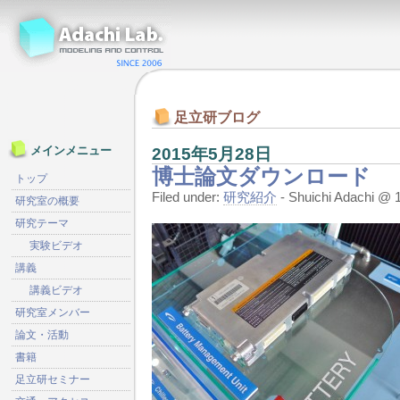
足立研ブログ
2015年5月28日
メインメニュー
博士論文ダウンロード
トップ
Filed under:
研究紹介
- Shuichi Adachi 
研究室の概要
研究テーマ
実験ビデオ
講義
講義ビデオ
研究室メンバー
論文・活動
書籍
足立研セミナー