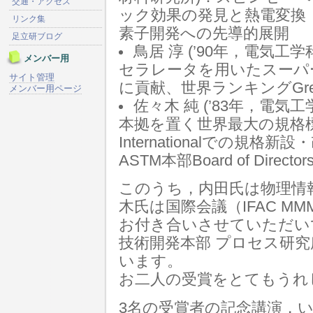
交通・アクセス
ック効果の発見と熱電変換
リンク集
素子開発への先導的展開
足立研ブログ
鳥居 淳 (’90年，電気工学科
メンバー用
セラレータを用いたスーパー
サイト管理
に貢献、世界ランキングGre
メンバー用ページ
佐々木 純 (’83年，電気
本拠を置く世界最大の規格標
Internationalでの規
ASTM本部Board of Dire
このうち，内田氏は物理情
木氏は国際会議（IFAC M
お付き合いさせていただいて
技術開発本部 プロセス研究
います。
お二人の受賞をとてもうれ
3名の受賞者の記念講演，