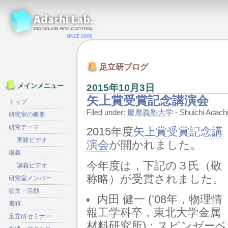
足立研ブログ
2015年10月3日
メインメニュー
矢上賞受賞記念講演会
トップ
Filed under:
慶應義塾大学
- Shuichi Ada
研究室の概要
研究テーマ
2015年度
矢上賞受賞記念講
実験ビデオ
演会
が開かれました。
講義
今年度は，下記の３氏（敬
講義ビデオ
称略）が受賞されました。
研究室メンバー
論文・活動
内田 健一 (’08年，物理情
書籍
報工学科卒，東北大学金属
足立研セミナー
材料研究所)：スピンゼーベ