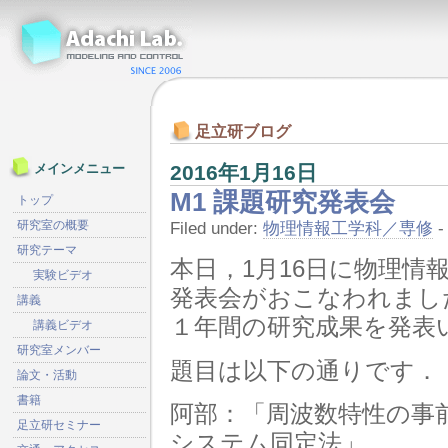
足立研ブログ
2016年1月16日
メインメニュー
M1 課題研究発表会
トップ
研究室の概要
Filed under:
物理情報工学科／専修
-
研究テーマ
本日，1月16日に物理情
実験ビデオ
発表会がおこなわれまし
講義
１年間の研究成果を発表
講義ビデオ
研究室メンバー
題目は以下の通りです．
論文・活動
書籍
阿部：「周波数特性の事
足立研セミナー
システム同定法」