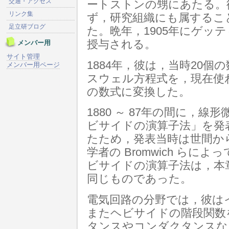
交通・アクセス
ートストンの甥にあたる。
リンク集
ず，研究組織にも属するこ
足立研ブログ
た。晩年，1905年にゲッ
授与される。
メンバー用
サイト管理
1884年，彼は，当時20
メンバー用ページ
スウェル方程式を，現在使
の数式に変換した。
1880 ～ 87年の間に，
ビサイドの演算子法」を発
たため，発表当時は世間か
学者の Bromwich ら
ビサイドの演算子法は，本
同じものであった。
電気回路の分野では，彼は
またヘビサイドの階段関数
タンスやコンダクタンスな