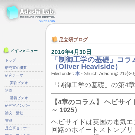
足立研ブログ
2016年4月30日
メインメニュー
「制御工学の基礎」コラム 
トップ
（Oliver Heaviside）
研究室の概要
Filed under:
本
- Shuichi Adachi @ 21時
研究テーマ
実験ビデオ
「制御工学の基礎」の第4
講義
講義ビデオ
【4章のコラム】 ヘビサイド（Ol
研究室メンバー
～ 1925）
論文・活動
書籍
ヘビサイドは英国の電気エ
足立研セミナー
回路のホイートストンブリ