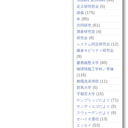
(49)
Student activities
(5)
足立研同窓会
(175)
講義
(85)
本
(61)
共同研究
(4)
満倉研究室
(8)
研究会
(12)
システム同定研究会
鎌倉モビリティ研究会
(9)
(60)
慶應義塾大学
物理情報工学科／専修
(116)
(11)
教職員卓球部
(5)
群馬大学
(15)
宇都宮大学
(71)
ケンブリッジだより
(5)
サンディエゴだより
(6)
スウェーデンだより
(13)
オハイオ通信
(53)
エッセイ