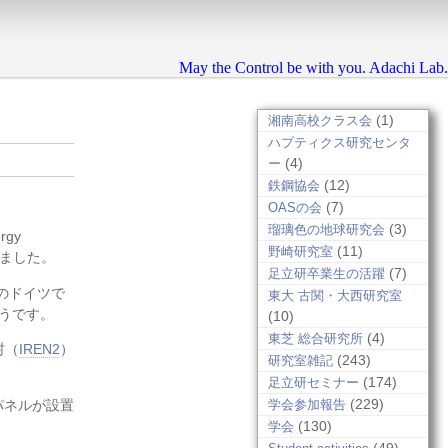
May the Control be with you. Adachi Lab.
(1)
湘南高校クラス会
ハプティクス研究センタ
(4)
ー
(12)
鉄鋼協会
(7)
OASの会
(3)
瑠璃色の地球研究会
gy
(11)
野崎研究室
加しました。
(7)
足立研卒業生の活躍
立のドイツで
東大 古関・大西研究室
うです。
(10)
(4)
東芝 総合研究所
村（
IREN2
）
(243)
研究室雑記
(174)
足立研セミナー
(229)
学会参加報告
パネルが設置
(130)
学会