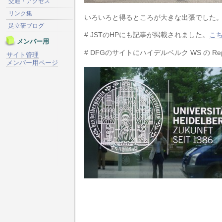
交通・アクセス
リンク集
いろいろと得るところが大きな出張でした
足立研ブログ
# JSTのHPにも記事が掲載されました。
こ
メンバー用
# DFGのサイトにハイデルベルク WS の Re
サイト管理
メンバー用ページ