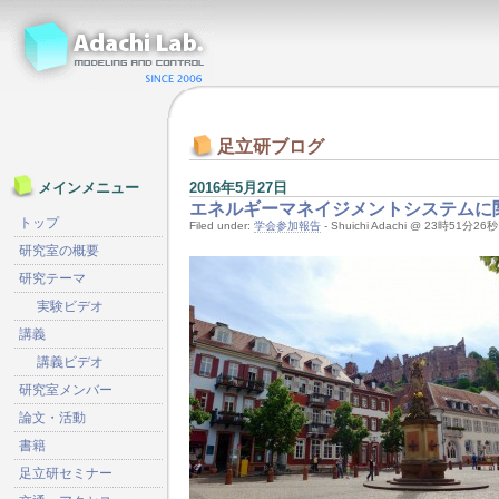
足立研ブログ
2016年5月27日
メインメニュー
エネルギーマネイジメントシステムに
トップ
Filed under:
学会参加報告
- Shuichi Adachi @ 23時51分26秒
研究室の概要
研究テーマ
実験ビデオ
講義
講義ビデオ
研究室メンバー
論文・活動
書籍
足立研セミナー