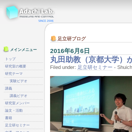
足立研ブログ
2016年6月6日
メインメニュー
丸田助教（京都大学）
トップ
研究室の概要
Filed under:
足立研セミナー
- Shuic
研究テーマ
実験ビデオ
講義
講義ビデオ
研究室メンバー
論文・活動
書籍
足立研セミナー