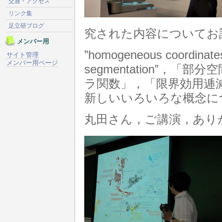
交通・アクセス
リンク集
足立研ブログ
究された内容についてお
メンバー用
”homogeneous coordin
サイト管理
メンバー用ページ
segmentation”，
ラ関数」，「限界効用逓
新しいいろいろな概念に
丸田さん，ご講演，あり