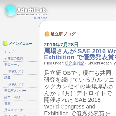
足立研ブログ
2016年7月28日
メインメニュー
馬場さんが SAE 2016 Worl
トップ
Exhibition で優秀発
研究室の概要
Filed under:
研究室雑記
- Shuichi Adach
研究テーマ
実験ビデオ
足立研 OBで，現在も共同
講義
研究を続けているカルソニ
講義ビデオ
ックカンセイの馬場厚志さ
研究室メンバー
んが，4月にデトロイトで
論文・活動
開催された SAE 2016
書籍
World Congress and
足立研セミナー
Exhibition で優秀発表賞を