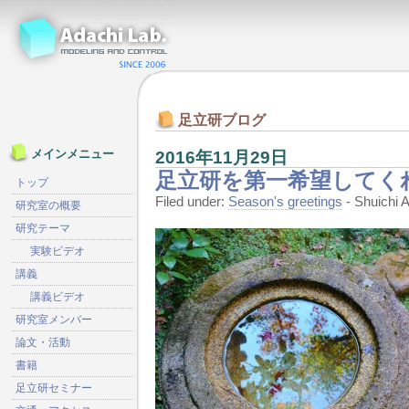
足立研ブログ
2016年11月29日
メインメニュー
足立研を第一希望してくれ
トップ
Filed under:
Season's greetings
- Shuichi
研究室の概要
研究テーマ
実験ビデオ
講義
講義ビデオ
研究室メンバー
論文・活動
書籍
足立研セミナー