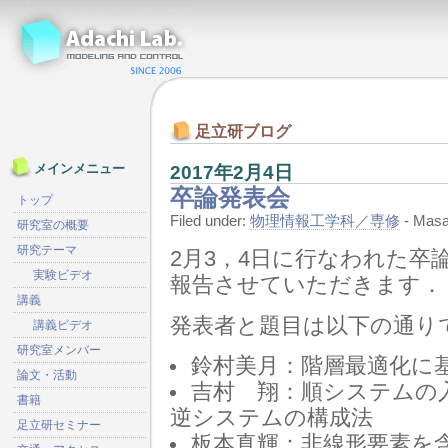
足立研ブログ
2017年2月4日
メインメニュー
卒論発表会
トップ
Filed under:
物理情報工学科／専修
- Mas
研究室の概要
研究テーマ
2月3，4日に行なわれた卒
実験ビデオ
報告させていただきます．
講義
発表者と題目は以下の通り
講義ビデオ
研究室メンバー
鈴村美月：階層最適化に
論文・活動
吉村 翔：順システムの
書籍
逆システムの構成法
足立研セミナー
板本真輝：非線形要素を