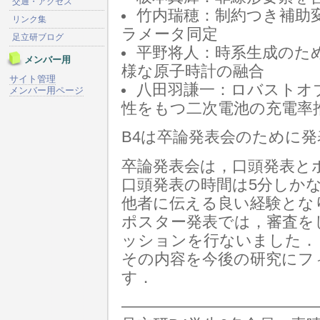
交通・アクセス
竹内瑞穂：制約つき補助
リンク集
ラメータ同定
足立研ブログ
平野将人：時系生成のた
メンバー用
様な原子時計の融合
サイト管理
八田羽謙一：ロバストオ
メンバー用ページ
性をもつ二次電池の充電率
B4は卒論発表会のために
卒論発表会は，口頭発表と
口頭発表の時間は5分しか
他者に伝える良い経験とな
ポスター発表では，審査を
ッションを行ないました．
その内容を今後の研究にフ
す．
—————————————